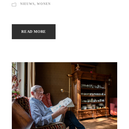
NIEUWS
,
WONEN
READ MORE