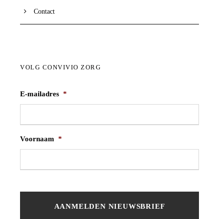
Contact
VOLG CONVIVIO ZORG
E-mailadres
*
Voornaam
*
V
o
o
r
n
a