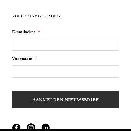
VOLG CONVIVIO ZORG
E-mailadres
*
Voornaam
*
V
o
o
r
n
a
a
m