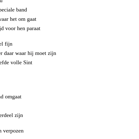
nd
peciale band
aar het om gaat
jd voor hen paraat
l fijn
r daar waar hij moet zijn
efde volle Sint
nd omgaat
rdeel zijn
m verpozen