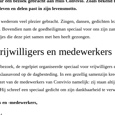
aar een bezoek gebracht aan Huis Convivio. Zoals bekend h
ven en delen past in zijn levensmotto.
wederom veel plezier gebracht. Zingen, dansen, gedichten le
. Bovendien nam de goedheiligman speciaal voor ons zijn za
djes die deze piet samen met hen heeft gezongen.
rijwilligers en medewerkers
bezoek, de regelpiet organiseerde speciaal voor vrijwilliger
klaasavond op de dagbesteding. In een gezellig samenzijn kr
nzet van de medewerkers van Convivio namelijk: zij staan altij
Hij schreef een speciaal gedicht om zijn dankbaarheid te ver
rs en -medewerkers,