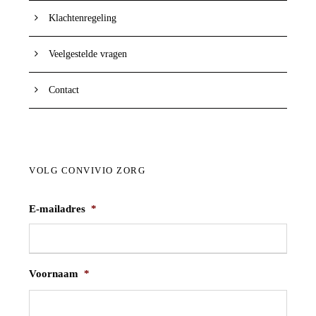
Klachtenregeling
Veelgestelde vragen
Contact
VOLG CONVIVIO ZORG
E-mailadres
*
Voornaam
*
V
o