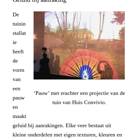
De
tuinin
stallat
ie
heeft
de
vorm
van
een
‘Pauw’ met erachter een projectie van de
pauw
tuin van Huis Convivio.
en
maakt
geluid bij aanrakingen. Elke veer bestaat uit
kleine onderdelen met eigen texturen, kleuren en