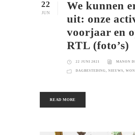
We kunnen er
22
JUN
uit: onze acti
voorjaar en 
RTL (foto’s)
22 JUNI 2021
MANON D
DAGBESTEDING
,
NIEUWS
,
WON
READ MORE