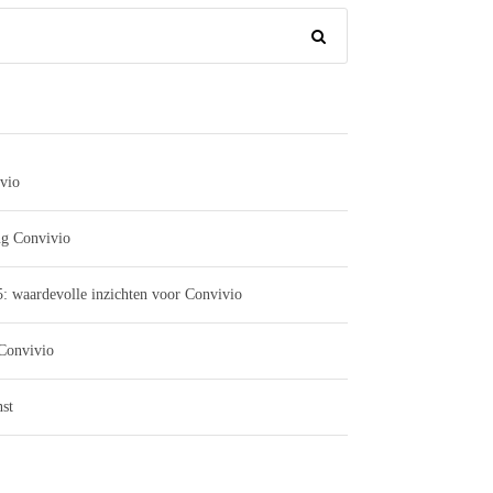
vio
ng Convivio
: waardevolle inzichten voor Convivio
 Convivio
st