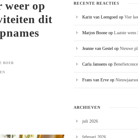
 weer op
RECENTE REACTIES
viteiten dit
Karin van Leengoed
op
Vier ke
opnames
Marjon Boone
op
Laatste wens 
Jeanne van Gestel
op
Nieuwe pl
E BOER
Carla Janssens
op
Benefietconce
EN
Frans van Erve
op
Nieuwjaarson
ARCHIEVEN
juli 2026
februari 2026