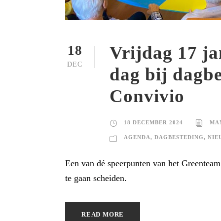
Vrijdag 17 j
18
DEC
dag bij dagb
Convivio
18 DECEMBER 2024
MA
AGENDA
,
DAGBESTEDING
,
NIE
Een van dé speerpunten van het Greenteam 
te gaan scheiden.
READ MORE