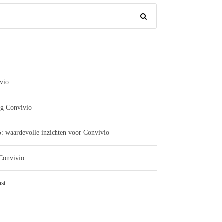
vio
ng Convivio
: waardevolle inzichten voor Convivio
 Convivio
st