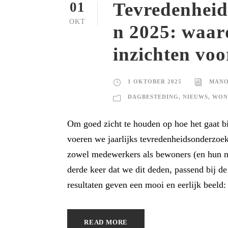
Tevredenheid
01
OKT
n 2025: waar
inzichten vo
1 OKTOBER 2025
MANO
DAGBESTEDING
,
NIEUWS
,
WON
Om goed zicht te houden op hoe het gaat bi
voeren we jaarlijks tevredenheidsonderzoek
zowel medewerkers als bewoners (en hun na
derde keer dat we dit deden, passend bij 
resultaten geven een mooi en eerlijk beeld: 
READ MORE