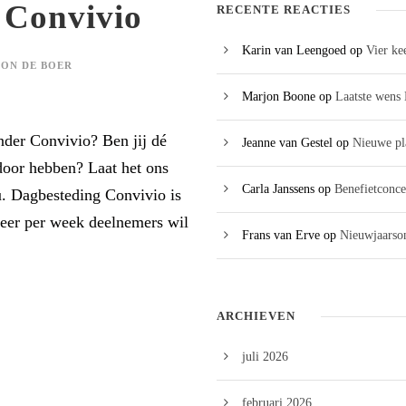
 Convivio
RECENTE REACTIES
Karin van Leengoed
op
Vier ke
ON DE BOER
Marjon Boone
op
Laatste wens 
onder Convivio? Ben jij dé
Jeanne van Gestel
op
Nieuwe pl
door hebben? Laat het ons
Carla Janssens
op
Benefietconce
u. Dagbesteding Convivio is
keer per week deelnemers wil
Frans van Erve
op
Nieuwjaarson
ARCHIEVEN
juli 2026
februari 2026