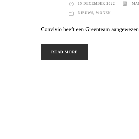
15 DECEMBER 2022
MA
NIEUWS
,
WONEN
Convivio heeft een Greenteam aangewezen
READ MORE