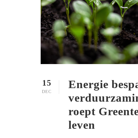
Energie besp
15
DEC
verduurzami
roept Greent
leven