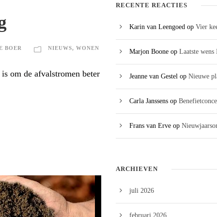
RECENTE REACTIES
g
Karin van Leengoed
op
Vier ke
E BOER
NIEUWS
,
WONEN
Marjon Boone
op
Laatste wens 
is om de afvalstromen beter
Jeanne van Gestel
op
Nieuwe pl
Carla Janssens
op
Benefietconce
Frans van Erve
op
Nieuwjaarson
ARCHIEVEN
juli 2026
februari 2026