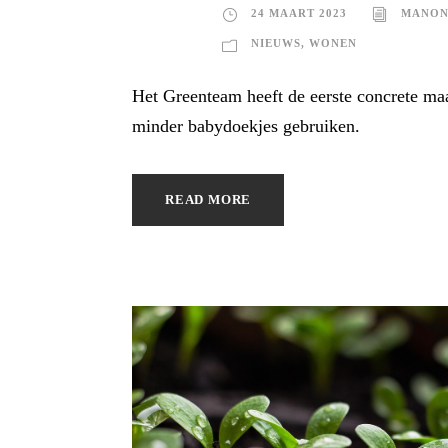
24 MAART 2023
MANON
NIEUWS
,
WONEN
Het Greenteam heeft de eerste concrete ma
minder babydoekjes gebruiken.
READ MORE