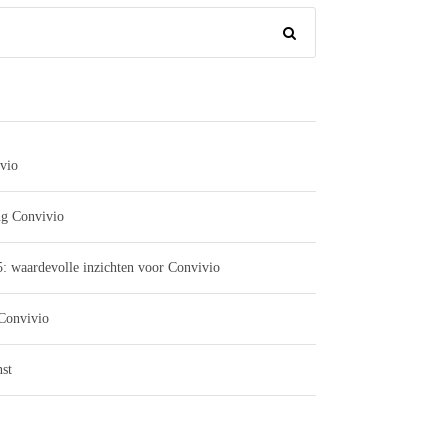
vio
ng Convivio
: waardevolle inzichten voor Convivio
 Convivio
st