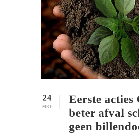
Eerste acties
24
MRT
beter afval s
geen billendo