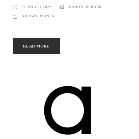
31 MAART 2022
MANON DE BOER
NIEUWS
,
WONEN
READ MORE