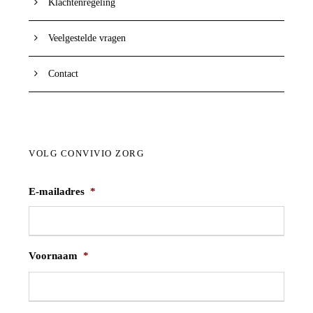
Klachtenregeling
Veelgestelde vragen
Contact
VOLG CONVIVIO ZORG
E-mailadres
*
Voornaam
*
V
o