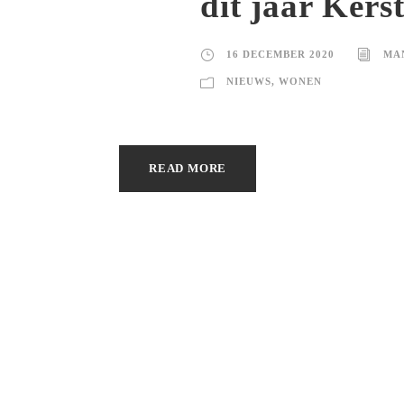
dit jaar Kers
16 DECEMBER 2020
MA
NIEUWS
,
WONEN
READ MORE