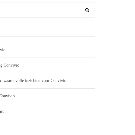
vio
ng Convivio
: waardevolle inzichten voor Convivio
 Convivio
st