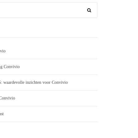
vio
ng Convivio
: waardevolle inzichten voor Convivio
 Convivio
st