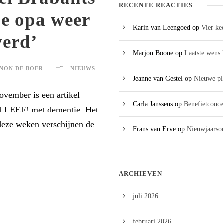
RECENTE REACTIES
e opa weer
Karin van Leengoed
op
Vier ke
werd’
Marjon Boone
op
Laatste wens 
NON DE BOER
NIEUWS
Jeanne van Gestel
op
Nieuwe pl
vember is een artikel
Carla Janssens
op
Benefietconce
ad LEEF! met dementie. Het
 deze weken verschijnen de
Frans van Erve
op
Nieuwjaarson
ARCHIEVEN
juli 2026
februari 2026