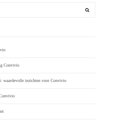
vio
ng Convivio
: waardevolle inzichten voor Convivio
 Convivio
st