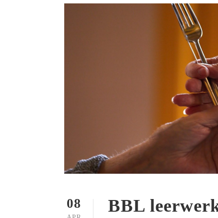
BBL leerwer
08
APR