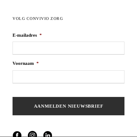
VOLG CONVIVIO ZORG
E-mailadres
*
Voornaam
*
V
o
o
r
n
a
a
m