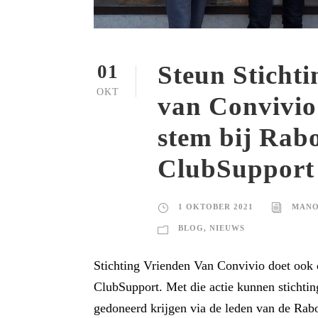
Steun Sticht
01
OKT
van Convivio
stem bij Rab
ClubSupport
1 OKTOBER 2021
MANO
BLOG
,
NIEUWS
Stichting Vrienden Van Convivio doet ook 
ClubSupport. Met die actie kunnen stichtin
gedoneerd krijgen via de leden van de Rabo