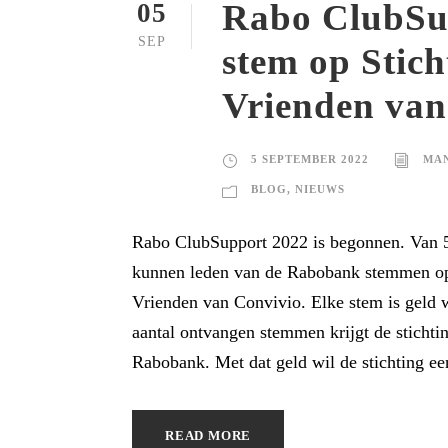
Rabo ClubSu
05
SEP
stem op Stich
Vrienden van
5 SEPTEMBER 2022
MAN
BLOG
,
NIEUWS
Rabo ClubSupport 2022 is begonnen. Van 5
kunnen leden van de Rabobank stemmen op
Vrienden van Convivio. Elke stem is geld 
aantal ontvangen stemmen krijgt de stichti
Rabobank. Met dat geld wil de stichting e
READ MORE