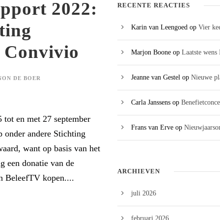
pport 2022:
RECENTE REACTIES
ting
Karin van Leengoed
op
Vier ke
 Convivio
Marjon Boone
op
Laatste wens 
Jeanne van Gestel
op
Nieuwe pl
ON DE BOER
Carla Janssens
op
Benefietconce
 tot en met 27 september
Frans van Erve
op
Nieuwjaarson
 onder andere Stichting
waard, want op basis van het
ng een donatie van de
ARCHIEVEN
en BeleefTV kopen....
juli 2026
februari 2026