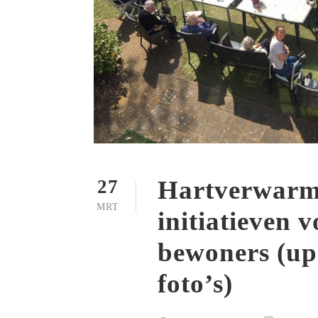
Hartverwar
27
MRT
initiatieven v
bewoners (up
foto’s)