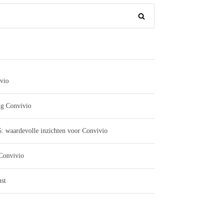
vio
ng Convivio
: waardevolle inzichten voor Convivio
 Convivio
st