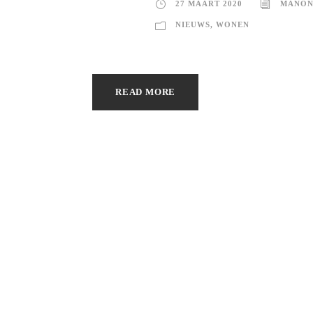
27 MAART 2020
MANON
NIEUWS
,
WONEN
READ MORE