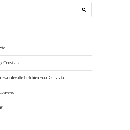
vio
ng Convivio
: waardevolle inzichten voor Convivio
 Convivio
st