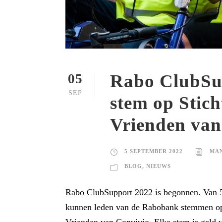
Rabo ClubSu
05
SEP
stem op Stich
Vrienden van
5 SEPTEMBER 2022
MAN
BLOG
,
NIEUWS
Rabo ClubSupport 2022 is begonnen. Van 5
kunnen leden van de Rabobank stemmen op