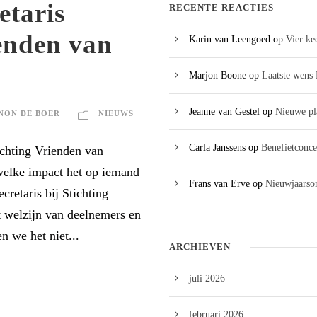
etaris
RECENTE REACTIES
ienden van
Karin van Leengoed
op
Vier ke
Marjon Boone
op
Laatste wens 
Jeanne van Gestel
op
Nieuwe pl
NON DE BOER
NIEUWS
Carla Janssens
op
Benefietconce
tichting Vrienden van
 welke impact het op iemand
Frans van Erve
op
Nieuwjaarson
retaris bij Stichting
t welzijn van deelnemers en
 we het niet...
ARCHIEVEN
juli 2026
februari 2026