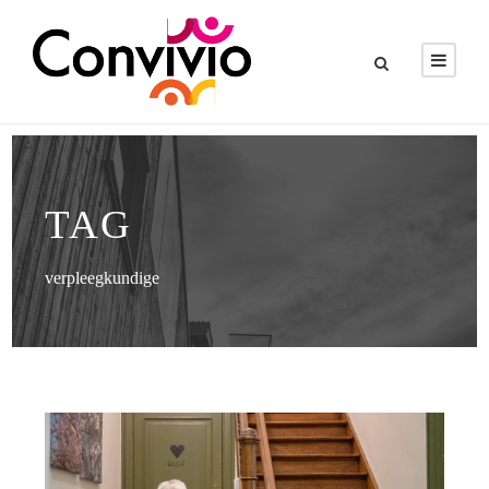
TAG
verpleegkundige