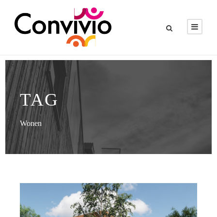
TAG
Wonen