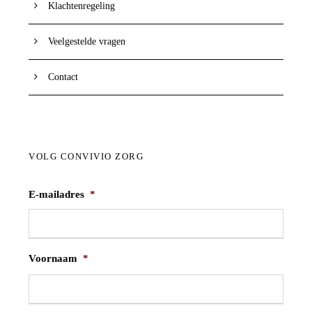
Klachtenregeling
Veelgestelde vragen
Contact
VOLG CONVIVIO ZORG
E-mailadres
*
Voornaam
*
V
o