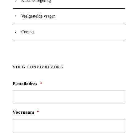
Klachtenregeling
Veelgestelde vragen
Contact
VOLG CONVIVIO ZORG
E-mailadres
*
Voornaam
*
V
o