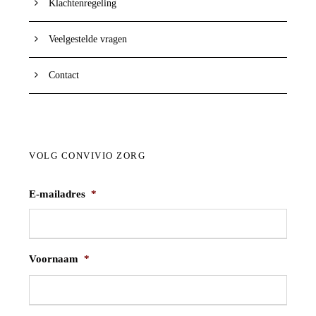
Klachtenregeling
Veelgestelde vragen
Contact
VOLG CONVIVIO ZORG
E-mailadres
*
Voornaam
*
V
o